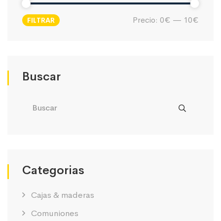
Precio:
0€
—
10€
FILTRAR
Precio
Precio
mínimo
máximo
Buscar
Categorias
Cajas & maderas
Comuniones