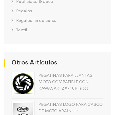
Publicidad & deco
Regalos
Regalos fin de curso
Textil
Otros Artículos
PEGATINAS PARA LLANTAS
MOTO COMPATIBLE CON
KAWASAKI ZX-10R
18,00
€
PEGATINAS LOGO PARA CASCO
DE MOTO ARAI
5,00
€