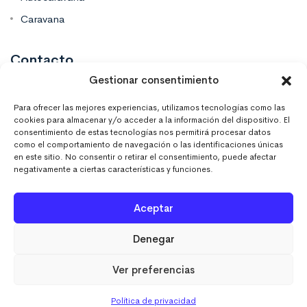
Caravana
Contacto
Gestionar consentimiento
Mas Vinilos Elche, Alicante
Para ofrecer las mejores experiencias, utilizamos tecnologías como las
cookies para almacenar y/o acceder a la información del dispositivo. El
consentimiento de estas tecnologías nos permitirá procesar datos
637 671 470
como el comportamiento de navegación o las identificaciones únicas
en este sitio. No consentir o retirar el consentimiento, puede afectar
negativamente a ciertas características y funciones.
info@masvinilos.es
Aceptar
Denegar
Ver preferencias
MASVINILOSONLINE © 2023. Todos los derechos
reservados.
Política de privacidad