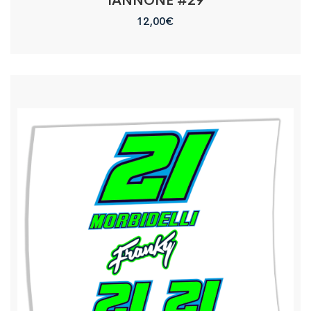
IANNONE #29
12,00
€