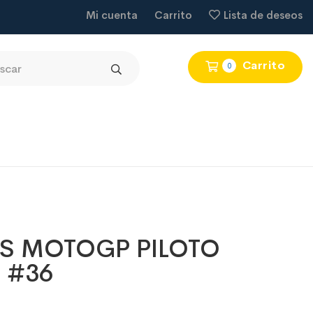
Mi cuenta
Carrito
Lista de deseos
Carrito
0
S MOTOGP PILOTO
 #36