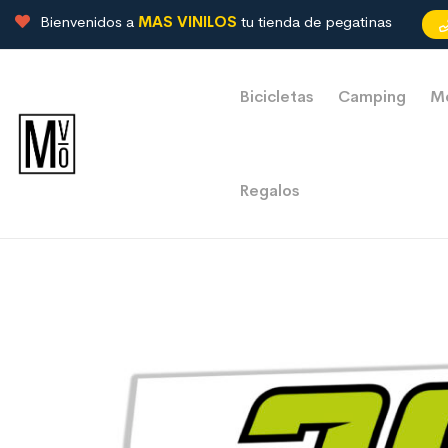
Bienvenidos a
MAS VINILOS
tu tienda de pegatinas
Bicicletas
Camping
M
Regalos