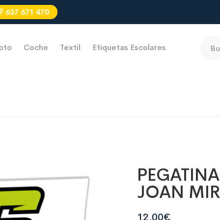
637 671 470
oto
Coche
Textil
Etiquetas Escolares
PEGATINA
JOAN MIR
12,00
€