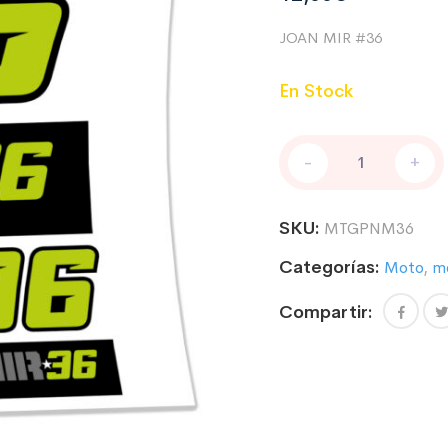
JOAN MIR #36
En Stock
PEGATINAS
-
+
MOTOGP
PILOTO
JOAN
SKU:
MTGPNM36
MIR
#36
Categorías:
Moto
,
m
cantidad
Compartir: