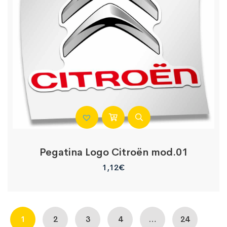
Pegatina Logo Citroën mod.01
1,12
€
1
2
3
4
…
24