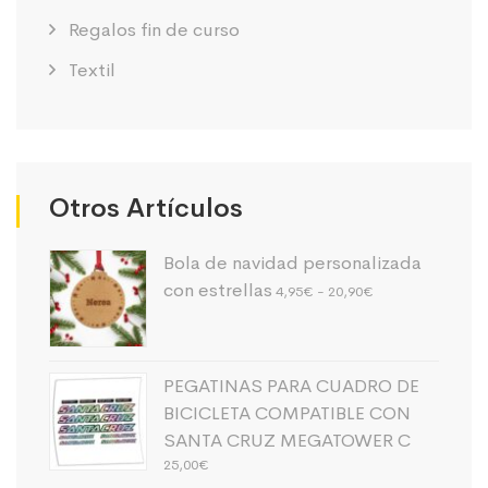
Regalos fin de curso
Textil
Otros Artículos
Bola de navidad personalizada
Rango
con estrellas
4,95
€
-
20,90
€
de
precios:
desde
4,95€
PEGATINAS PARA CUADRO DE
hasta
20,90€
BICICLETA COMPATIBLE CON
SANTA CRUZ MEGATOWER C
25,00
€