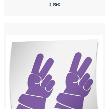
3,95
€