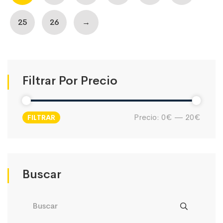
25
26
→
Filtrar Por Precio
Precio:
0€
—
20€
FILTRAR
Precio
Precio
mínimo
máximo
Buscar