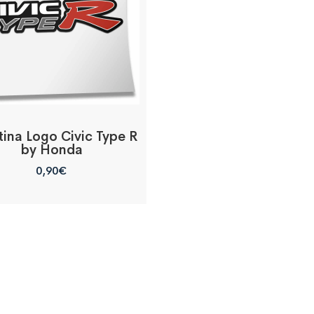
ina Logo Civic Type R
by Honda
0,90
€