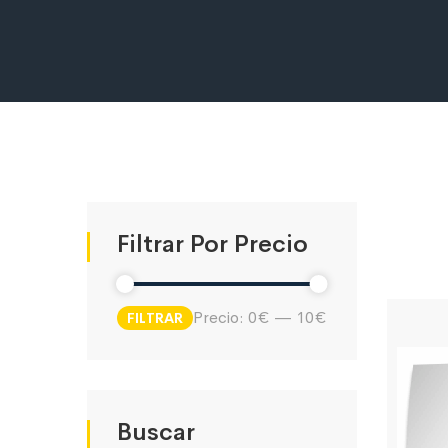
Filtrar Por Precio
Precio:
0€
—
10€
FILTRAR
Precio
Precio
mínimo
máximo
Buscar