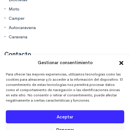
Moto
Camper
Autocaravana
Caravana
Contacto
Gestionar consentimiento
Mas Vinilos Elche, Alicante
Para ofrecer las mejores experiencias, utilizamos tecnologías como las
cookies para almacenar y/o acceder a la información del dispositivo. El
consentimiento de estas tecnologías nos permitirá procesar datos
637 671 470
como el comportamiento de navegación o las identificaciones únicas
en este sitio. No consentir o retirar el consentimiento, puede afectar
negativamente a ciertas características y funciones.
info@masvinilos.es
Aceptar
Denegar