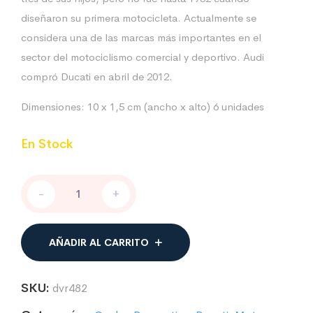
diseñaron su primera motocicleta. Actualmente se
considera una de las marcas más importantes en el
sector del motociclismo comercial y deportivo. Audi
compró Ducati en abril de 2012.
Dimensiones: 10 x 1,5 cm (ancho x alto) 6 unidades
En Stock
Set
-
+
logos
Ducati
mod.03
cantidad
AÑADIR AL CARRITO
SKU:
dvr482