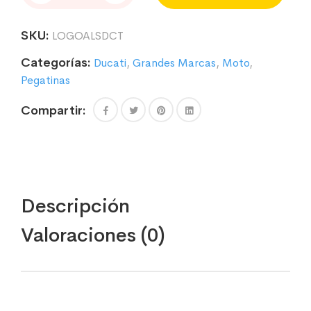
PARA
MOTO
SKU:
LOGOALSDCT
DUCATI
5
Categorías:
Ducati
,
Grandes Marcas
,
Moto
,
cantidad
Pegatinas
Compartir:
Descripción
Valoraciones (0)