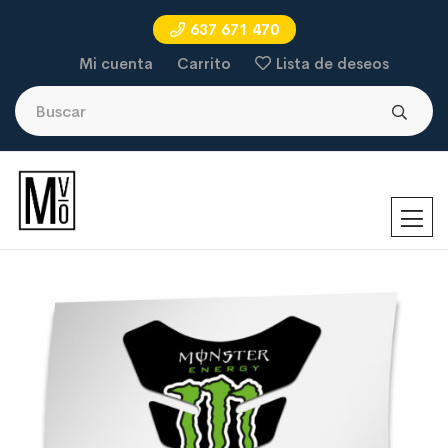
637 671 470
Mi cuenta
Carrito
Lista de deseos