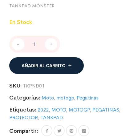
TANKPAD MONSTER
En Stock
PEGATINA
-
+
PROTECTORA
DE
DEPÓSITO
DE
AÑADIR AL CARRITO
MOTO
DE
MONSTER
SKU:
TKPND01
–
TANKPAD
Categorías:
Moto
,
motogp
,
Pegatinas
cantidad
Etiquetas:
2022
,
MOTO
,
MOTOGP
,
PEGATINAS
,
PROTECTOR
,
TANKPAD
Compartir: