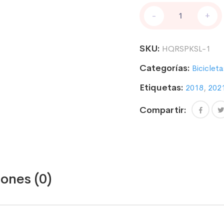
PEGATINAS
-
+
COMPATIBLE
CON
HORQUILLA
SKU:
HQRSPKSL-1
ROCK
SHOX
Categorías:
Bicicleta
PIKE
DJ
Etiquetas:
2018
,
202
2021
cantidad
Compartir:
ones (0)