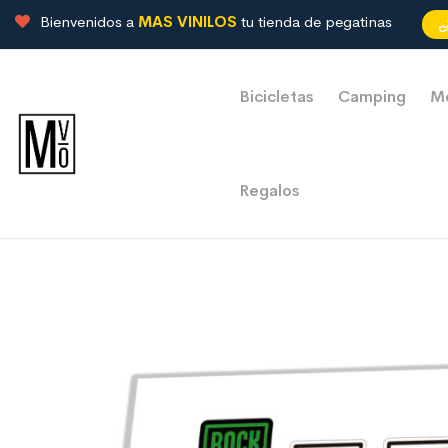
Bienvenidos a
MAS VINILOS
tu tienda de pegatinas
Bicicletas
Camping
M
Regalos