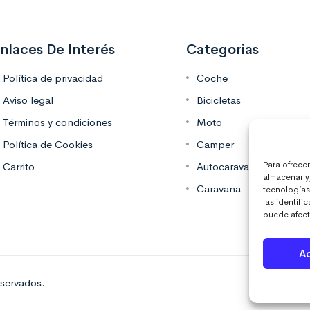
nlaces De Interés
Categorias
Política de privacidad
Coche
Aviso legal
Bicicletas
Términos y condiciones
Moto
Política de Cookies
Camper
Para ofrece
Carrito
Autocaravana
almacenar y
Caravana
tecnologías
las identifi
puede afecta
A
servados.