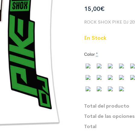
15,00
€
ROCK SHOX PIKE DJ 20
En Stock
Color
*
Total del producto
Total de las opciones
Total