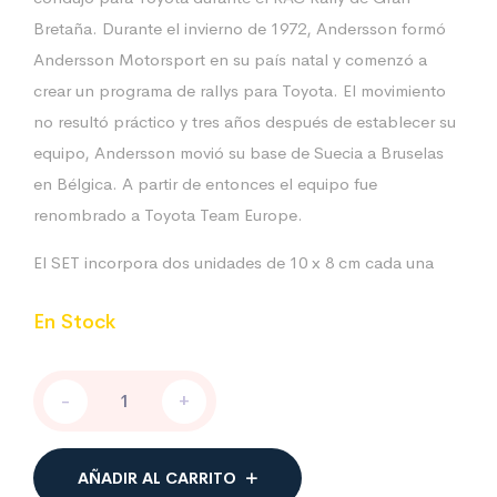
Bretaña. Durante el invierno de 1972, Andersson formó
Andersson Motorsport en su país natal y comenzó a
crear un programa de rallys para Toyota. El movimiento
no resultó práctico y tres años después de establecer su
equipo, Andersson movió su base de Suecia a Bruselas
en Bélgica. A partir de entonces el equipo fue
renombrado a Toyota Team Europe.
El SET incorpora dos unidades de 10 x 8 cm cada una
En Stock
Toyota
-
+
Sport
2
unidades
cantidad
AÑADIR AL CARRITO