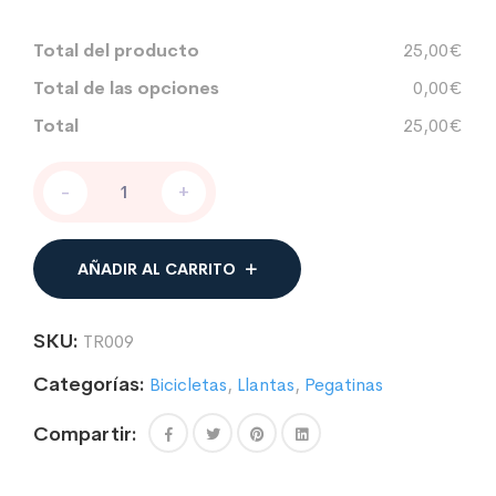
Total del producto
25,00€
Total de las opciones
0,00€
Total
25,00€
Pegatina
-
+
adhesiva
para
llanta
Notubes
AÑADIR AL CARRITO
ZTR
ARCH
MK3
SKU:
TR009
29"
cantidad
Categorías:
Bicicletas
,
Llantas
,
Pegatinas
Compartir: