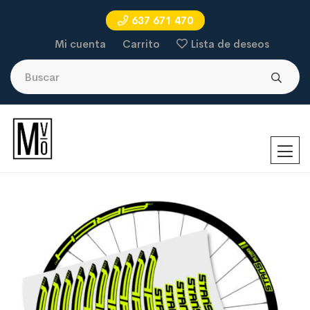
637 671 470
Mi cuenta
Carrito
Lista de deseos