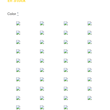
En Stock
Color
*