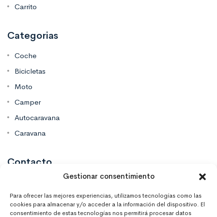
Carrito
Categorias
Coche
Bicicletas
Moto
Camper
Autocaravana
Caravana
Contacto
Gestionar consentimiento
Mas Vinilos Elche, Alicante
Para ofrecer las mejores experiencias, utilizamos tecnologías como las
cookies para almacenar y/o acceder a la información del dispositivo. El
consentimiento de estas tecnologías nos permitirá procesar datos
637 671 470