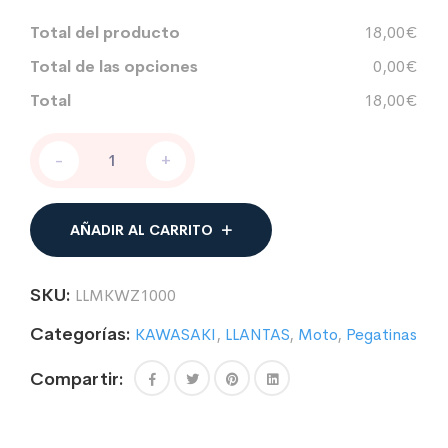
Total del producto
18,00€
Total de las opciones
0,00€
Total
18,00€
PEGATINAS
-
+
PARA
LLANTAS
DE
MOTO
AÑADIR AL CARRITO
COMPATIBLE
CON
KAWASAKI
SKU:
LLMKWZ1000
Z1000
cantidad
Categorías:
KAWASAKI
,
LLANTAS
,
Moto
,
Pegatinas
Compartir: