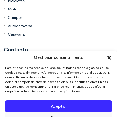
Bicicletas
Moto
Camper
Autocaravana
Caravana
Contacto
Gestionar consentimiento
Mas Vinilos Elche, Alicante
Para ofrecer las mejores experiencias, utilizamos tecnologías como las
cookies para almacenar y/o acceder a la información del dispositivo. El
consentimiento de estas tecnologías nos permitirá procesar datos
637 671 470
como el comportamiento de navegación o las identificaciones únicas
en este sitio. No consentir o retirar el consentimiento, puede afectar
negativamente a ciertas características y funciones.
info@masvinilos.es
Aceptar