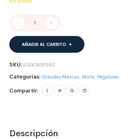
En Stock
PEGATINAS
-
+
LOGO
PARA
MOTO
VESPA
AÑADIR AL CARRITO
SERVIZIO
cantidad
SKU:
LOGOVSPSRZ
Categorías:
Grandes Marcas
,
Moto
,
Pegatinas
Compartir:
Descripción