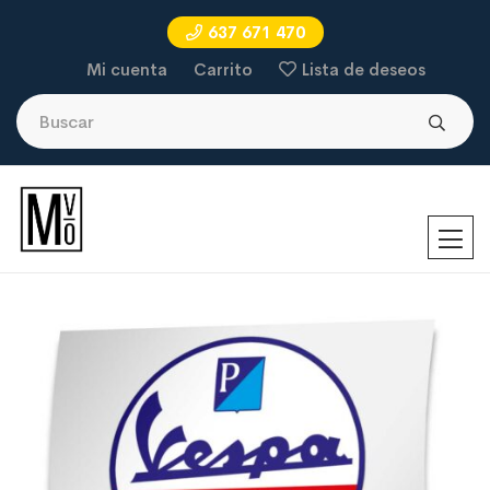
637 671 470
Mi cuenta
Carrito
Lista de deseos