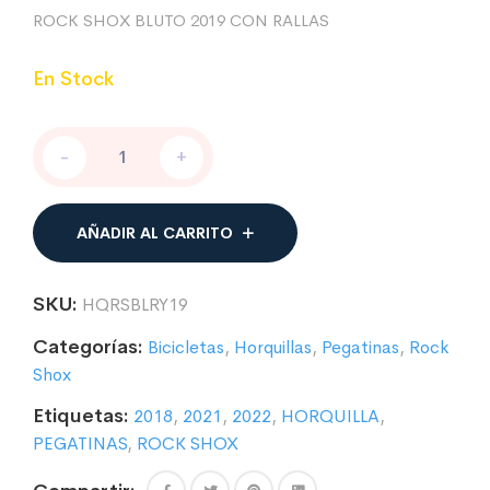
ROCK SHOX BLUTO 2019 CON RALLAS
En Stock
PEGATINAS
-
+
COMPATIBLE
CON
HORQUILLA
ROCK
AÑADIR AL CARRITO
SHOX
BLUTO
2019
SKU:
HQRSBLRY19
CON
RALLAS
Categorías:
Bicicletas
,
Horquillas
,
Pegatinas
,
Rock
cantidad
Shox
Etiquetas:
2018
,
2021
,
2022
,
HORQUILLA
,
PEGATINAS
,
ROCK SHOX