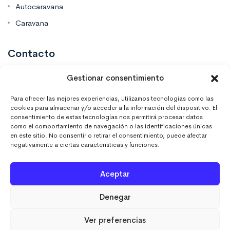
Autocaravana
Caravana
Contacto
Gestionar consentimiento
Mas Vinilos Elche, Alicante
Para ofrecer las mejores experiencias, utilizamos tecnologías como las
cookies para almacenar y/o acceder a la información del dispositivo. El
637 671 470
consentimiento de estas tecnologías nos permitirá procesar datos
como el comportamiento de navegación o las identificaciones únicas
en este sitio. No consentir o retirar el consentimiento, puede afectar
info@masvinilos.es
negativamente a ciertas características y funciones.
Aceptar
Denegar
MASVINILOSONLINE © 2023. Todos los derechos
Ver preferencias
reservados.