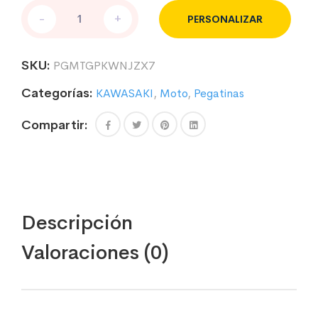
KIT
-
+
PERSONALIZAR
DE
PEGATINAS
PARA
SKU:
PGMTGPKWNJZX7
MOTO
CARRETERA
Categorías:
KAWASAKI
,
Moto
,
Pegatinas
COMPATIBLES
CON
Compartir:
KAWASAKI
NINJA
ZX7R
cantidad
Descripción
Valoraciones (0)