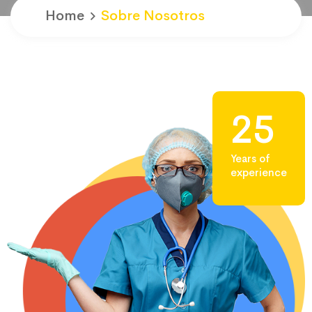
Home
Sobre Nosotros
25
Years of
experience