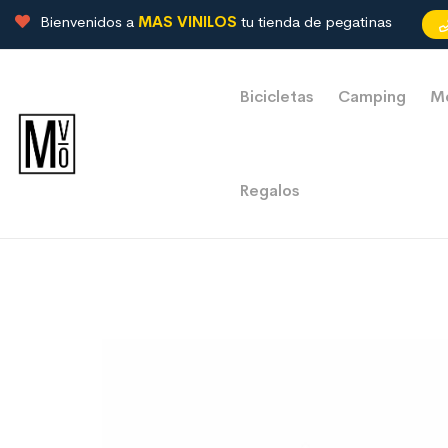
Bienvenidos a
MAS VINILOS
tu tienda de pegatinas
Bicicletas
Camping
M
Regalos