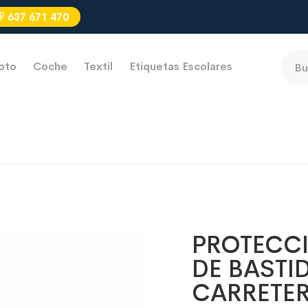
637 671 470
oto
Coche
Textil
Etiquetas Escolares
PROTECCI
DE BASTI
CARRETE