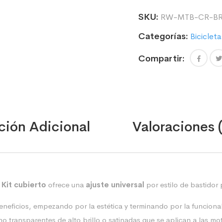
KIT
SKU:
RW-MTB-CR-BR
DE
BASTIDOR
Categorías:
Bicicleta
PARA
CARRETERA
Compartir:
cantidad
ción Adicional
Valoraciones 
l
Kit cubierto
ofrece una
ajuste universal
por estilo de bastidor 
neficios, empezando por la estética y terminando por la funcionali
no transparentes de alto brillo o satinadas que se aplican a las mo