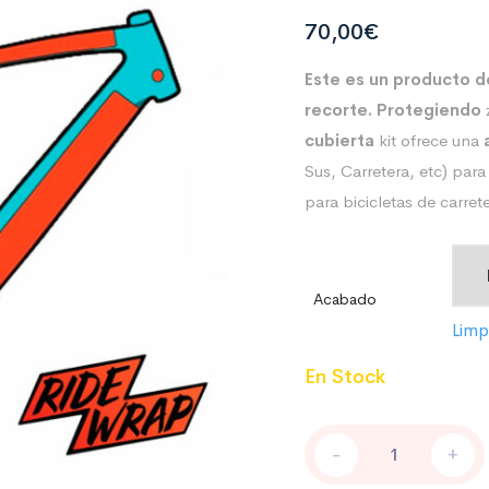
70,00
€
Este es un producto d
recorte. Protegiendo
cubierta
kit
ofrece una
Sus, Carretera, etc) para
para bicicletas de carret
Acabado
Limp
En Stock
PROTECCIÓN
-
+
CUBIERTA
-