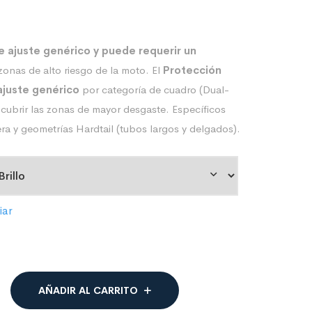
e ajuste genérico y puede requerir un
zonas de alto riesgo de la moto. El
Protección
ajuste genérico
por categoría de cuadro (Dual-
 cubrir las zonas de mayor desgaste. Específicos
era y geometrías Hardtail (tubos largos y delgados).
iar
AÑADIR AL CARRITO