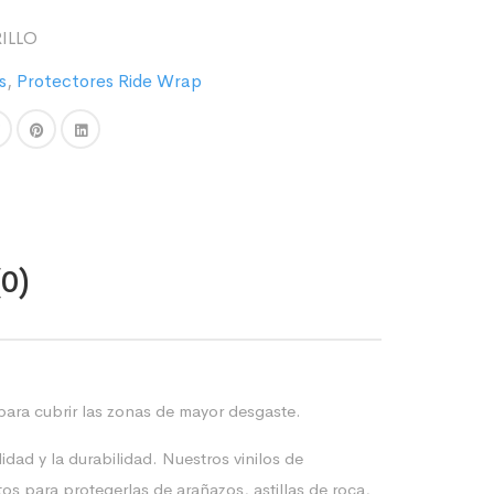
ILLO
s
,
Protectores Ride Wrap
(0)
para cubrir las zonas de mayor desgaste.
dad y la durabilidad. Nuestros vinilos de
tos para protegerlas de arañazos, astillas de roca,