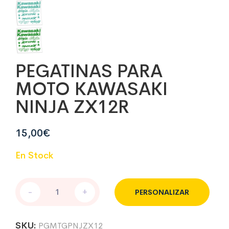
PEGATINAS PARA
MOTO KAWASAKI
NINJA ZX12R
15,00
€
En Stock
PEGATINAS
-
+
PERSONALIZAR
PARA
MOTO
KAWASAKI
SKU:
PGMTGPNJZX12
NINJA