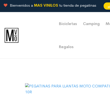
Bienvenidos a
MAS VINILOS
tu tienda de pegatinas
Bicicletas
Camping
M
Regalos