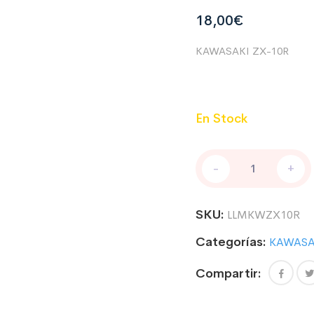
18,00
€
KAWASAKI ZX-10R
En Stock
PEGATINAS
-
+
PARA
LLANTAS
MOTO
SKU:
LLMKWZX10R
COMPATIBLE
CON
Categorías:
KAWASA
KAWASAKI
ZX-
Compartir:
10R
cantidad