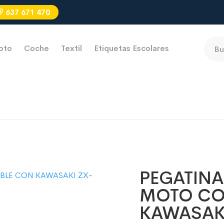
637 671 470
oto
Coche
Textil
Etiquetas Escolares
PEGATINA
MOTO CO
KAWASAK