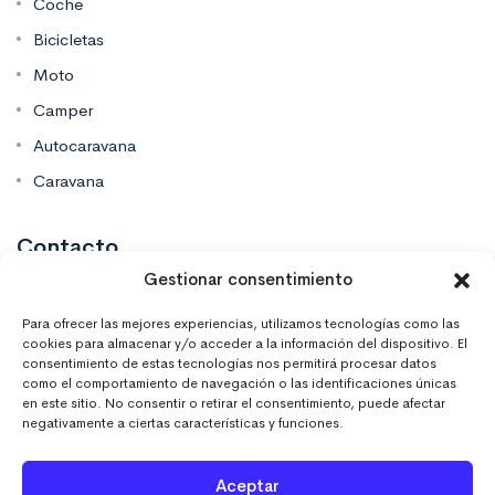
Coche
Bicicletas
Moto
Camper
Autocaravana
Caravana
Contacto
Gestionar consentimiento
Mas Vinilos Elche, Alicante
Para ofrecer las mejores experiencias, utilizamos tecnologías como las
cookies para almacenar y/o acceder a la información del dispositivo. El
consentimiento de estas tecnologías nos permitirá procesar datos
637 671 470
como el comportamiento de navegación o las identificaciones únicas
en este sitio. No consentir o retirar el consentimiento, puede afectar
negativamente a ciertas características y funciones.
info@masvinilos.es
Aceptar