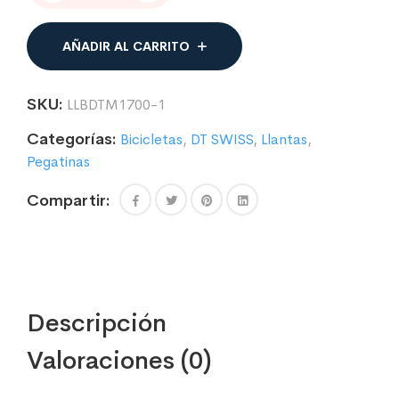
LLANTAS
BICICLETA
COMPATIBLE
AÑADIR AL CARRITO
CON
DT
SWISS
SKU:
LLBDTM1700-1
M1700
SPLINE
Categorías:
Bicicletas
,
DT SWISS
,
Llantas
,
2
Pegatinas
cantidad
Compartir:
Descripción
Valoraciones (0)