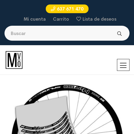
637 671 470
Mi cuenta
Carrito
Lista de deseos