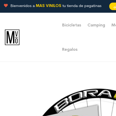
Bienvenidos a
MAS VINILOS
tu tienda de pegatinas
Bicicletas
Camping
M
Regalos