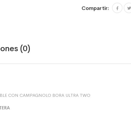
BORA
Compartir:
ULTRA
TWO
cantidad
ones (0)
TIBLE CON CAMPAGNOLO BORA ULTRA TWO
TERA