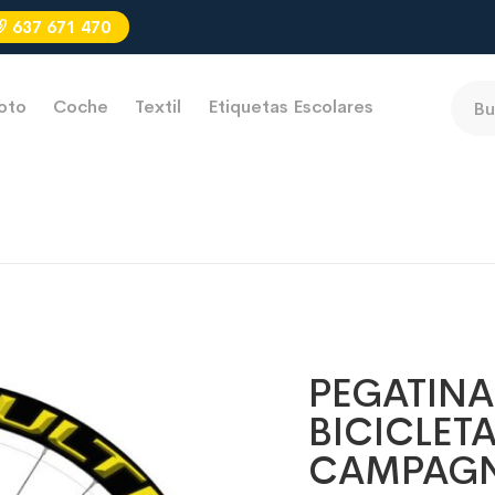
637 671 470
oto
Coche
Textil
Etiquetas Escolares
PEGATINA
BICICLET
CAMPAGN