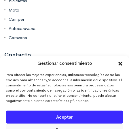
Bicicletas
Moto
Camper
Autocaravana
Caravana
Contacto
Gestionar consentimiento
Mas Vinilos Elche, Alicante
Para ofrecer las mejores experiencias, utilizamos tecnologías como las
cookies para almacenar y/o acceder a la información del dispositivo. El
consentimiento de estas tecnologías nos permitirá procesar datos
637 671 470
como el comportamiento de navegación o las identificaciones únicas
en este sitio. No consentir o retirar el consentimiento, puede afectar
negativamente a ciertas características y funciones.
info@masvinilos.es
Aceptar