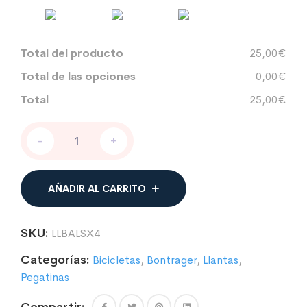
Total del producto
25,00€
Total de las opciones
0,00€
Total
25,00€
PEGATINAS
-
+
PARA
LLANTAS
BICICLETA
COMPATIBLE
AÑADIR AL CARRITO
CON
BONTRAGER
AEOLUS
SKU:
LLBALSX4
XXX
4
Categorías:
Bicicletas
,
Bontrager
,
Llantas
,
cantidad
Pegatinas