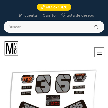
637 671 470
Mi cuenta
Carrito
Lista de deseos