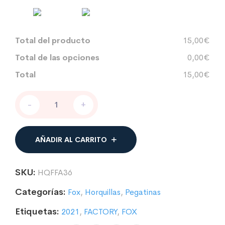
Total del producto
15,00€
Total de las opciones
0,00€
Total
15,00€
PEGATINAS
-
+
PARA
HORQUILLA
COMPATIBLE
CON
AÑADIR AL CARRITO
FOX
FACTORY
36
SKU:
HQFFA36
2021
cantidad
Categorías:
Fox
,
Horquillas
,
Pegatinas
Etiquetas:
2021
,
FACTORY
,
FOX