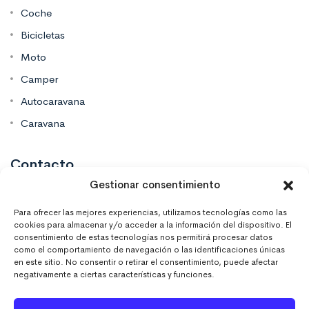
Coche
Bicicletas
Moto
Camper
Autocaravana
Caravana
Contacto
Gestionar consentimiento
Mas Vinilos Elche, Alicante
Para ofrecer las mejores experiencias, utilizamos tecnologías como las
cookies para almacenar y/o acceder a la información del dispositivo. El
consentimiento de estas tecnologías nos permitirá procesar datos
637 671 470
como el comportamiento de navegación o las identificaciones únicas
en este sitio. No consentir o retirar el consentimiento, puede afectar
negativamente a ciertas características y funciones.
info@masvinilos.es