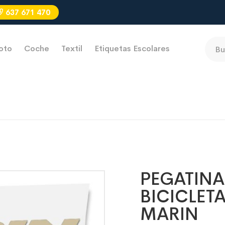
637 671 470
oto
Coche
Textil
Etiquetas Escolares
PEGATINA
BICICLET
MARIN