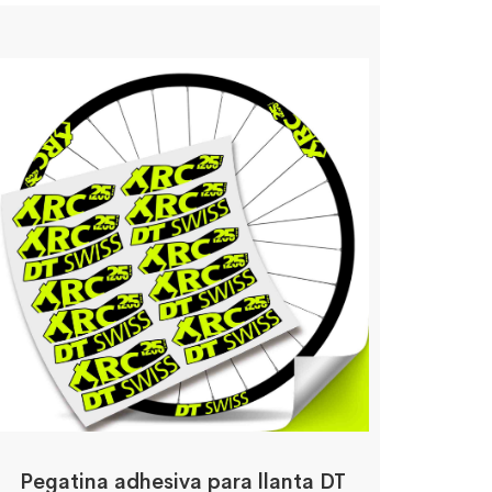
Pegatina adhesiva para llanta DT