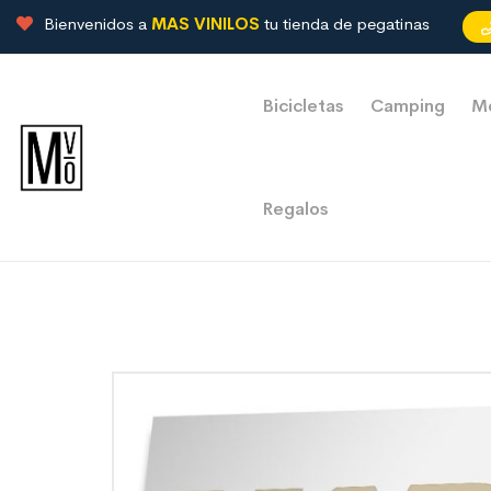
Bienvenidos a
MAS VINILOS
tu tienda de pegatinas
Bicicletas
Camping
M
Regalos