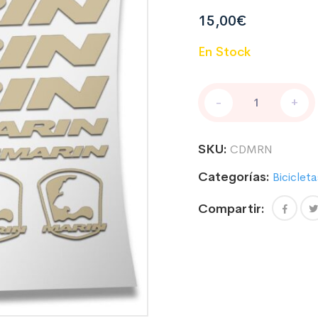
15,00
€
En Stock
PEGATINAS
-
+
PARA
CUADRO
DE
SKU:
CDMRN
BICICLETA
COMPATIBLE
Categorías:
Bicicleta
CON
MARIN
Compartir:
cantidad