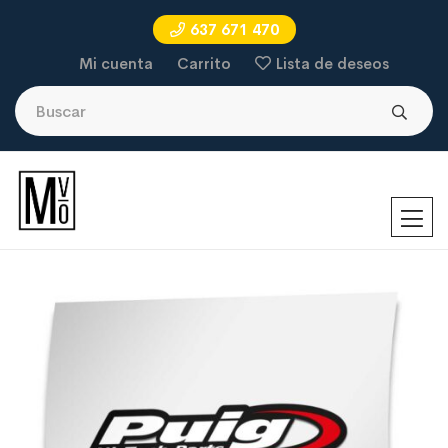
637 671 470
Mi cuenta
Carrito
Lista de deseos