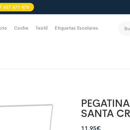
637 671 470
oto
Coche
Textil
Etiquetas Escolares
PEGATIN
SANTA C
11,95
€