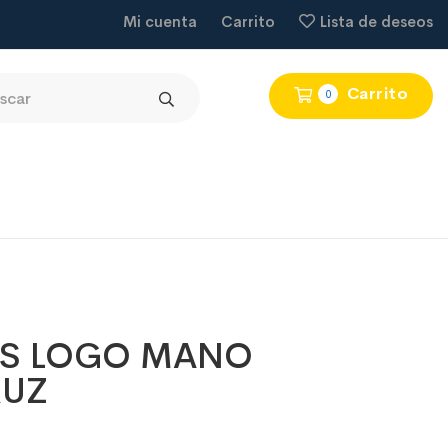
Mi cuenta
Carrito
Lista de deseos
Carrito
0
AS LOGO MANO
RUZ