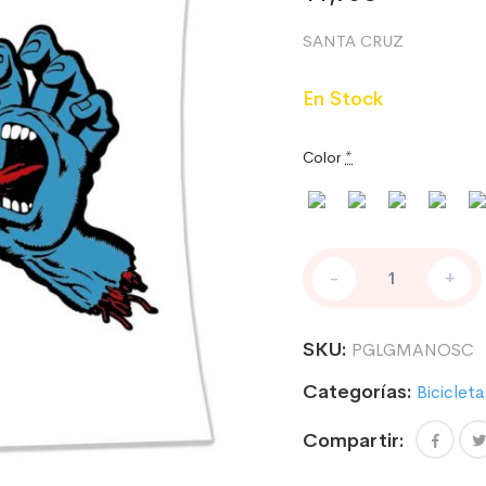
SANTA CRUZ
En Stock
Color
*
PEGATINAS
-
+
LOGO
MANO
SANTA
SKU:
PGLGMANOSC
CRUZ
cantidad
Categorías:
Bicicleta
Compartir: