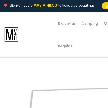
Bienvenidos a
MAS VINILOS
tu tienda de pegatinas
Bicicletas
Camping
M
Regalos