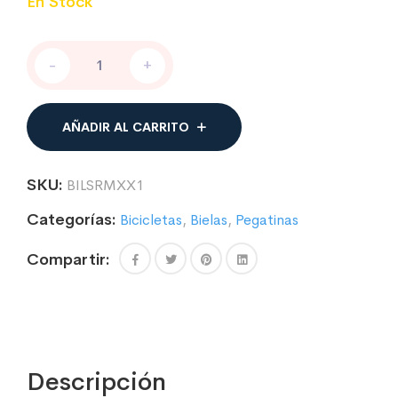
En Stock
PEGATINAS
-
+
COMPATIBLE
CON
BIELAS
SRAM
AÑADIR AL CARRITO
XX1
cantidad
SKU:
BILSRMXX1
Categorías:
Bicicletas
,
Bielas
,
Pegatinas
Compartir:
Descripción