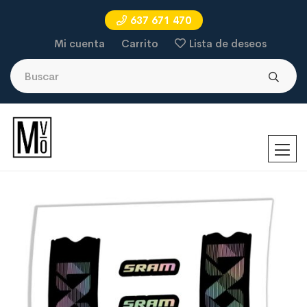
637 671 470
Mi cuenta
Carrito
Lista de deseos