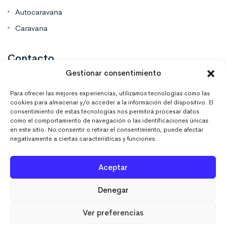
Autocaravana
Caravana
Contacto
Gestionar consentimiento
Mas Vinilos Elche, Alicante
Para ofrecer las mejores experiencias, utilizamos tecnologías como las
cookies para almacenar y/o acceder a la información del dispositivo. El
consentimiento de estas tecnologías nos permitirá procesar datos
637 671 470
como el comportamiento de navegación o las identificaciones únicas
en este sitio. No consentir o retirar el consentimiento, puede afectar
negativamente a ciertas características y funciones.
info@masvinilos.es
Aceptar
Denegar
Ver preferencias
MASVINILOSONLINE © 2023. Todos los derechos