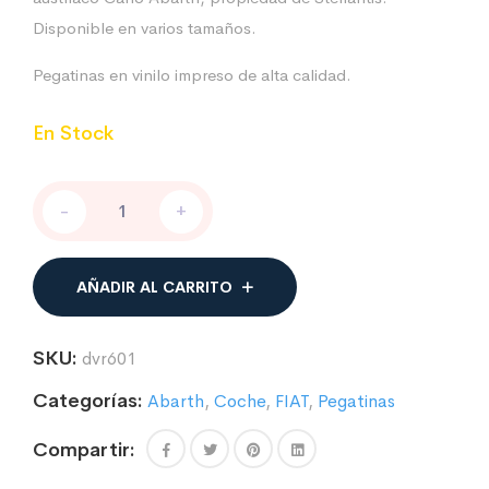
Disponible en varios tamaños.
Pegatinas en vinilo impreso de alta calidad.
En Stock
Pegatina
-
+
Logo
Abarth
mod.02
cantidad
AÑADIR AL CARRITO
SKU:
dvr601
Categorías:
Abarth
,
Coche
,
FIAT
,
Pegatinas
Compartir: