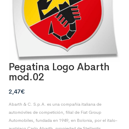
Pegatina Logo Abarth
mod.02
2,47
€
Abarth & C. S.p.A. es una compañía italiana de
automóviles de competición, filial de Fiat Group
Automobiles, fundada en 1949, en Bolonia, por el italo-
austriaco Carlo Abarth, propiedad de Stellantis.