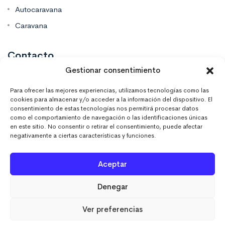
Autocaravana
Caravana
Contacto
Gestionar consentimiento
Mas Vinilos Elche, Alicante
Para ofrecer las mejores experiencias, utilizamos tecnologías como las
cookies para almacenar y/o acceder a la información del dispositivo. El
consentimiento de estas tecnologías nos permitirá procesar datos
637 671 470
como el comportamiento de navegación o las identificaciones únicas
en este sitio. No consentir o retirar el consentimiento, puede afectar
negativamente a ciertas características y funciones.
info@masvinilos.es
Aceptar
Denegar
Ver preferencias
MASVINILOSONLINE © 2023. Todos los derechos