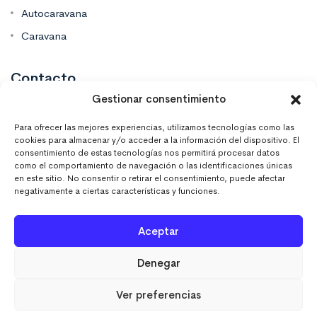
Autocaravana
Caravana
Contacto
Gestionar consentimiento
Mas Vinilos Elche, Alicante
Para ofrecer las mejores experiencias, utilizamos tecnologías como las
cookies para almacenar y/o acceder a la información del dispositivo. El
consentimiento de estas tecnologías nos permitirá procesar datos
637 671 470
como el comportamiento de navegación o las identificaciones únicas
en este sitio. No consentir o retirar el consentimiento, puede afectar
negativamente a ciertas características y funciones.
info@masvinilos.es
Aceptar
Denegar
Ver preferencias
MASVINILOSONLINE © 2023. Todos los derechos