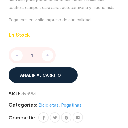
coches, camper, caravana, autocaravana y mucho más.
Pegatinas en vinilo impreso de alta calidad.
En Stock
Pegatina
-
+
Fox
Racing
Red
Devil
AÑADIR AL CARRITO
cantidad
SKU:
dvr584
Categorías:
Bicicletas
,
Pegatinas
Compartir: