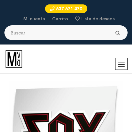
637 671 470
Mi cuenta
Carrito
Lista de deseos