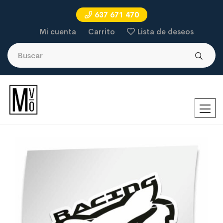
637 671 470
Mi cuenta
Carrito
Lista de deseos