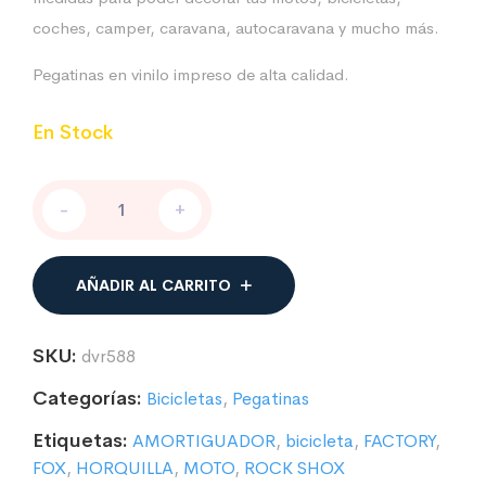
coches, camper, caravana, autocaravana y mucho más.
Pegatinas en vinilo impreso de alta calidad.
En Stock
Pegatina
-
+
Fox
Racing
mod.06
cantidad
AÑADIR AL CARRITO
SKU:
dvr588
Categorías:
Bicicletas
,
Pegatinas
Etiquetas:
AMORTIGUADOR
,
bicicleta
,
FACTORY
,
FOX
,
HORQUILLA
,
MOTO
,
ROCK SHOX