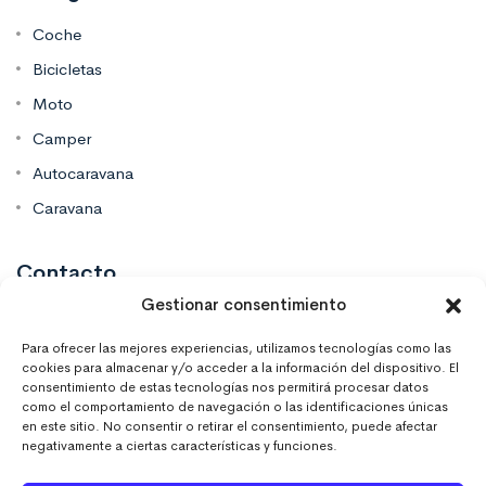
Coche
Bicicletas
Moto
Camper
Autocaravana
Caravana
Contacto
Gestionar consentimiento
Mas Vinilos Elche, Alicante
Para ofrecer las mejores experiencias, utilizamos tecnologías como las
cookies para almacenar y/o acceder a la información del dispositivo. El
consentimiento de estas tecnologías nos permitirá procesar datos
637 671 470
como el comportamiento de navegación o las identificaciones únicas
en este sitio. No consentir o retirar el consentimiento, puede afectar
negativamente a ciertas características y funciones.
info@masvinilos.es