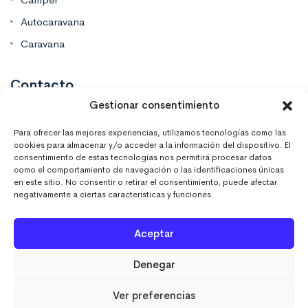
Autocaravana
Caravana
Contacto
Gestionar consentimiento
Mas Vinilos Elche, Alicante
Para ofrecer las mejores experiencias, utilizamos tecnologías como las
cookies para almacenar y/o acceder a la información del dispositivo. El
consentimiento de estas tecnologías nos permitirá procesar datos
637 671 470
como el comportamiento de navegación o las identificaciones únicas
en este sitio. No consentir o retirar el consentimiento, puede afectar
negativamente a ciertas características y funciones.
info@masvinilos.es
Aceptar
Denegar
Ver preferencias
MASVINILOSONLINE © 2023. Todos los derechos