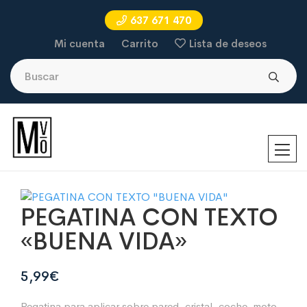
637 671 470
Mi cuenta
Carrito
Lista de deseos
PEGATINA CON TEXTO
«BUENA VIDA»
5,99
€
Pegatina para aplicar sobre pared, cristal, coche, moto