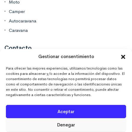
Moto
Camper
Autocaravana
Caravana
Contacto
Gestionar consentimiento
Mas Vinilos Elche, Alicante
Para ofrecer las mejores experiencias, utilizamos tecnologías como las
cookies para almacenar y/o acceder a la información del dispositivo. El
consentimiento de estas tecnologías nos permitirá procesar datos
637 671 470
como el comportamiento de navegación o las identificaciones únicas
en este sitio. No consentir o retirar el consentimiento, puede afectar
negativamente a ciertas características y funciones.
info@masvinilos.es
Aceptar
Denegar