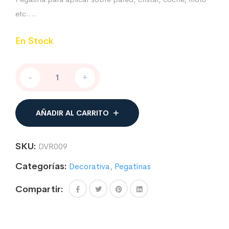
etc….
En Stock
PEGATINA
-
+
CON
TEXTO
"BUENA
VIDA"
AÑADIR AL CARRITO
cantidad
SKU:
DVR009
Categorías:
Decorativa
,
Pegatinas
Compartir: