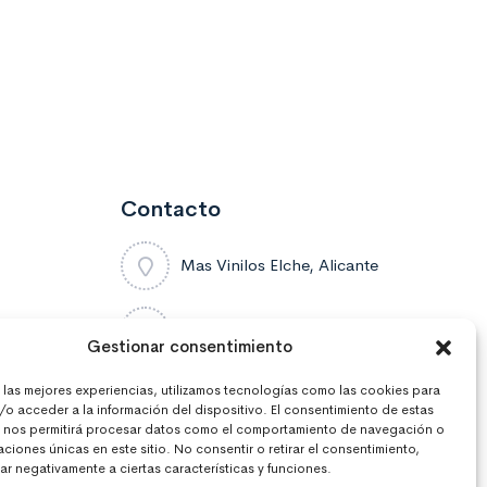
Contacto
Mas Vinilos Elche, Alicante
637 671 470
Gestionar consentimiento
r las mejores experiencias, utilizamos tecnologías como las cookies para
info@masvinilos.es
/o acceder a la información del dispositivo. El consentimiento de estas
 nos permitirá procesar datos como el comportamiento de navegación o
caciones únicas en este sitio. No consentir o retirar el consentimiento,
r negativamente a ciertas características y funciones.