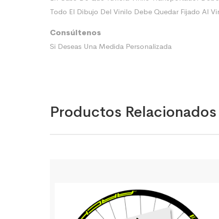
Todo El Dibujo Del Vinilo Debe Quedar Fijado Al Vi
Consúltenos
Si Deseas Una Medida Personalizada
Productos Relacionados