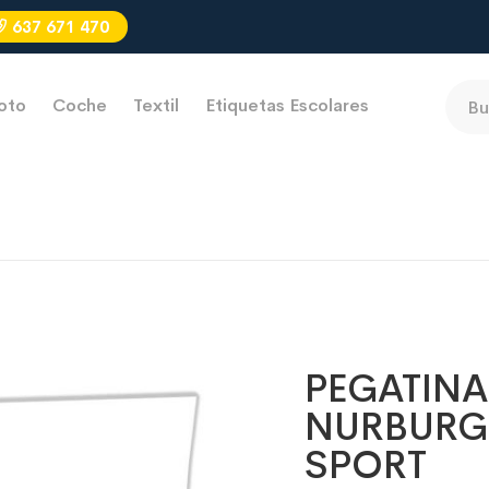
637 671 470
oto
Coche
Textil
Etiquetas Escolares
PEGATINA
NURBURG
SPORT