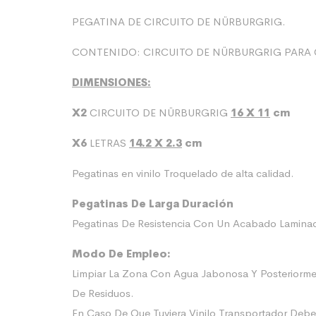
PEGATINA DE CIRCUITO DE NÜRBURGRIG.
CONTENIDO: CIRCUITO DE NÜRBURGRIG PARA 
DIMENSIONES:
X2
CIRCUITO DE NÜRBURGRIG
16
X 11
cm
X6
LETRAS
14.2 X 2.3
cm
Pegatinas en vinilo Troquelado de alta calidad.
Pegatinas De Larga Duración
Pegatinas De Resistencia Con Un Acabado Laminado
Modo De Empleo:
Limpiar La Zona Con Agua Jabonosa Y Posteriorme
De Residuos.
En Caso De Que Tuviera Vinilo Transportador Deb