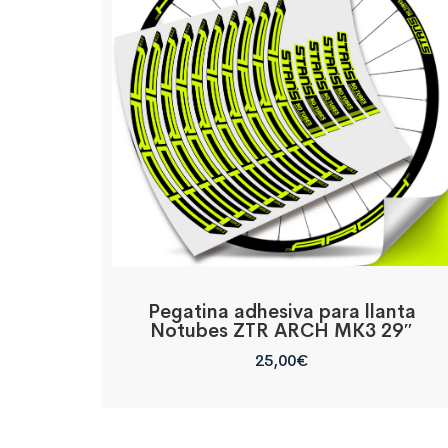
Pegatina adhesiva para llanta
Notubes ZTR ARCH MK3 29″
25,00
€