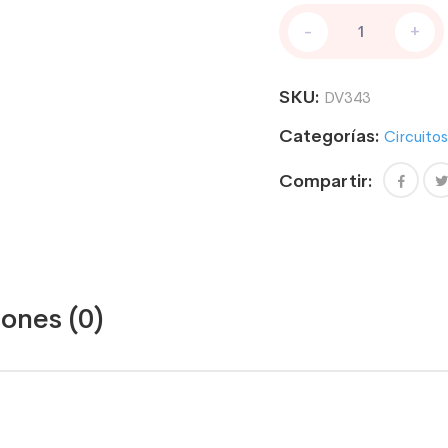
PEGATINA
-
+
CIRCUITO
NURBURGRING
VOLKSWAGEN
SKU:
DV343
SPORT
cantidad
Categorías:
Circuitos
Compartir:
ones (0)