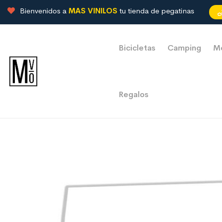
Bienvenidos a
MAS VINILOS
tu tienda de pegatinas
Bicicletas
Camping
M
Regalos