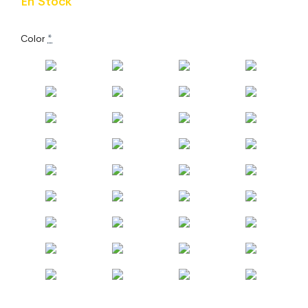
En Stock
Color
*