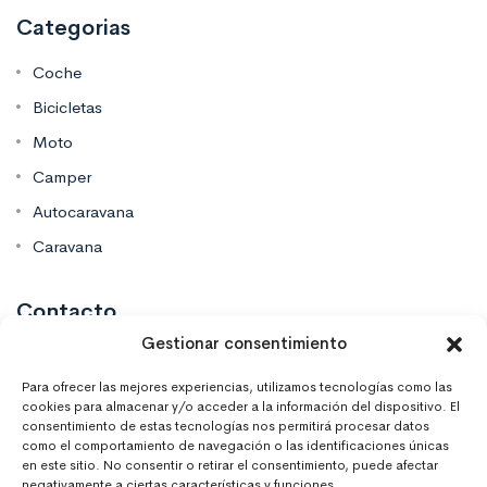
Categorias
Coche
Bicicletas
Moto
Camper
Autocaravana
Caravana
Contacto
Gestionar consentimiento
Mas Vinilos Elche, Alicante
Para ofrecer las mejores experiencias, utilizamos tecnologías como las
cookies para almacenar y/o acceder a la información del dispositivo. El
consentimiento de estas tecnologías nos permitirá procesar datos
637 671 470
como el comportamiento de navegación o las identificaciones únicas
en este sitio. No consentir o retirar el consentimiento, puede afectar
negativamente a ciertas características y funciones.