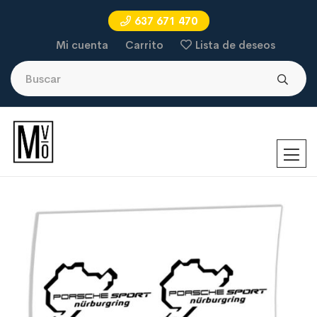
637 671 470
Mi cuenta
Carrito
Lista de deseos