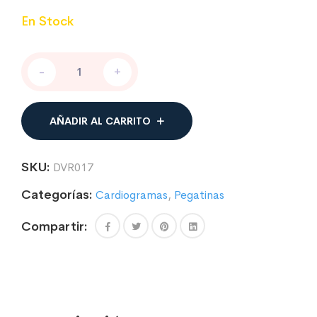
En Stock
PEGATINA
-
+
CARDIOGRAMA
ALA
DELTA
cantidad
AÑADIR AL CARRITO
SKU:
DVR017
Categorías:
Cardiogramas
,
Pegatinas
Compartir: