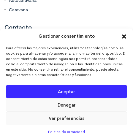
Autocaravana
Caravana
Contacto
Gestionar consentimiento
Mas Vinilos Elche, Alicante
Para ofrecer las mejores experiencias, utilizamos tecnologías como las
cookies para almacenar y/o acceder a la información del dispositivo. El
consentimiento de estas tecnologías nos permitirá procesar datos
637 671 470
como el comportamiento de navegación o las identificaciones únicas
en este sitio. No consentir o retirar el consentimiento, puede afectar
negativamente a ciertas características y funciones.
info@masvinilos.es
Aceptar
Denegar
Ver preferencias
MASVINILOSONLINE © 2023. Todos los derechos
reservados.
Política de privacidad