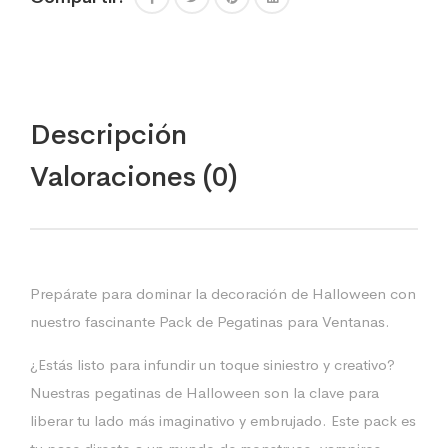
doble
cara
·
Pegatinas
para
niño
Descripción
·
vampiro,
Valoraciones (0)
calavera,
monstruos,...
·
Deco
Pegatina
Etiqueta
Prepárate para dominar la decoración de Halloween con
Ventana
nuestro fascinante Pack de Pegatinas para Ventanas.
Calcomanías
cantidad
¿Estás listo para infundir un toque siniestro y creativo?
Nuestras pegatinas de Halloween son la clave para
liberar tu lado más imaginativo y embrujado. Este pack es