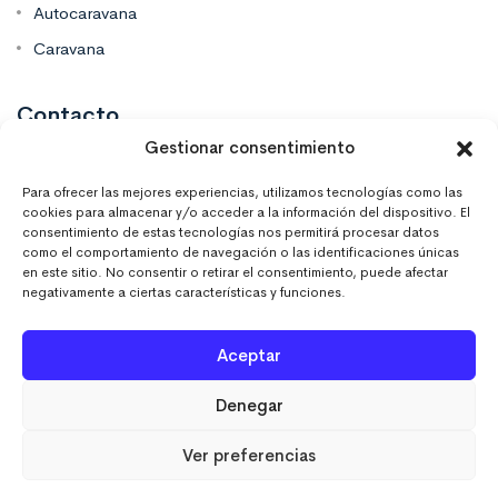
Autocaravana
Caravana
Contacto
Gestionar consentimiento
Mas Vinilos Elche, Alicante
Para ofrecer las mejores experiencias, utilizamos tecnologías como las
cookies para almacenar y/o acceder a la información del dispositivo. El
consentimiento de estas tecnologías nos permitirá procesar datos
637 671 470
como el comportamiento de navegación o las identificaciones únicas
en este sitio. No consentir o retirar el consentimiento, puede afectar
negativamente a ciertas características y funciones.
info@masvinilos.es
Aceptar
Denegar
Ver preferencias
MASVINILOSONLINE © 2023. Todos los derechos
reservados.