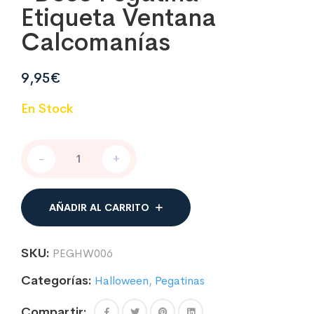
Etiqueta Ventana
Calcomanías
9,95
€
En Stock
Pack
-
+
de
Pegatinas
Halloween
para
AÑADIR AL CARRITO
ventanas
·
Decoración
SKU:
PEGHW006
fiesta
Halloween
Categorías:
Halloween
,
Pegatinas
·
PVC
Compartir: