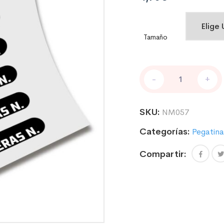
Tamaño
Nombre
-
+
+
bandera
Modelo
SKU:
NM057
Indo
cantidad
Categorías:
Pegatina
Compartir: