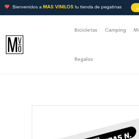
Bienvenidos a
MAS VINILOS
tu tienda de pegatinas
Bicicletas
Camping
M
Regalos