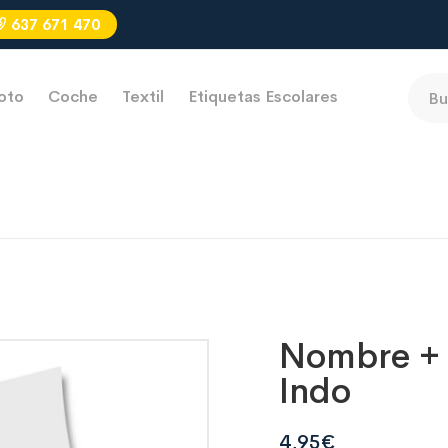
637 671 470
oto
Coche
Textil
Etiquetas Escolares
Nombre +
Indo
4,95
€