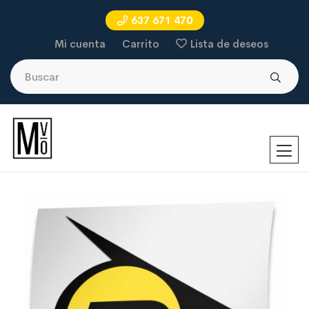
637 671 470
Mi cuenta
Carrito
Lista de deseos