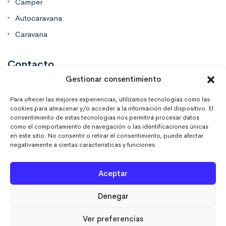
Camper
Autocaravana
Caravana
Contacto
Gestionar consentimiento
Mas Vinilos Elche, Alicante
Para ofrecer las mejores experiencias, utilizamos tecnologías como las
cookies para almacenar y/o acceder a la información del dispositivo. El
consentimiento de estas tecnologías nos permitirá procesar datos
637 671 470
como el comportamiento de navegación o las identificaciones únicas
en este sitio. No consentir o retirar el consentimiento, puede afectar
negativamente a ciertas características y funciones.
info@masvinilos.es
Aceptar
Denegar
Ver preferencias
MASVINILOSONLINE © 2023. Todos los derechos