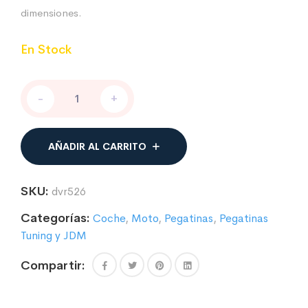
dimensiones.
En Stock
Logo
-
+
Dunlop
mod.02
cantidad
AÑADIR AL CARRITO
SKU:
dvr526
Categorías:
Coche
,
Moto
,
Pegatinas
,
Pegatinas
Tuning y JDM
Compartir: