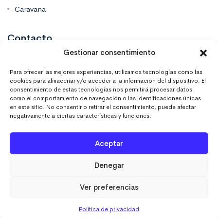
Caravana
Contacto
Gestionar consentimiento
Mas Vinilos Elche, Alicante
Para ofrecer las mejores experiencias, utilizamos tecnologías como las
cookies para almacenar y/o acceder a la información del dispositivo. El
consentimiento de estas tecnologías nos permitirá procesar datos
637 671 470
como el comportamiento de navegación o las identificaciones únicas
en este sitio. No consentir o retirar el consentimiento, puede afectar
negativamente a ciertas características y funciones.
info@masvinilos.es
Aceptar
Denegar
Ver preferencias
MASVINILOSONLINE © 2023. Todos los derechos
reservados.
Política de privacidad