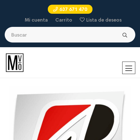
637 671 470
Mi cuenta
Carrito
Lista de deseos