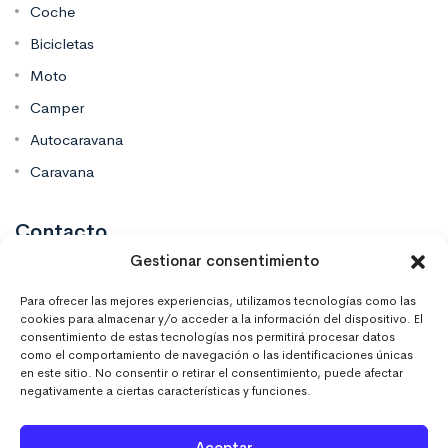
Coche
Bicicletas
Moto
Camper
Autocaravana
Caravana
Contacto
Gestionar consentimiento
Mas Vinilos Elche, Alicante
Para ofrecer las mejores experiencias, utilizamos tecnologías como las
cookies para almacenar y/o acceder a la información del dispositivo. El
consentimiento de estas tecnologías nos permitirá procesar datos
637 671 470
como el comportamiento de navegación o las identificaciones únicas
en este sitio. No consentir o retirar el consentimiento, puede afectar
negativamente a ciertas características y funciones.
info@masvinilos.es
Aceptar