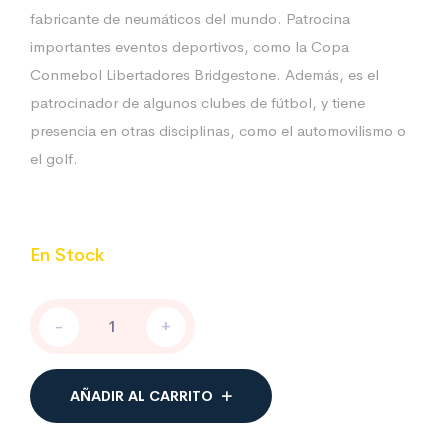
fabricante de neumáticos del mundo. Patrocina
importantes eventos deportivos, como la Copa
Conmebol Libertadores Bridgestone. Además, es el
patrocinador de algunos clubes de fútbol, y tiene
presencia en otras disciplinas, como el automovilismo o
el golf.
En Stock
KIT
-
+
Bridgestone
mod.01
cantidad
AÑADIR AL CARRITO