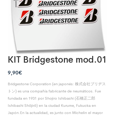
KIT Bridgestone mod.01
9,90
€
Bridgestone Corporation (en japonés: 株式会社ブリヂス
トン) es una compañía fabricante de neumáticos. Fue
fundada en 1931 por Shojiro Ishibashi (石橋正二郎
Ishibashi Shōjirō) en la ciudad Kurume, Fukuoka en
Japón.En la actualidad, es junto con Michelin el mayor