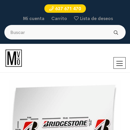
637 671 470
Mi cuenta
Carrito
Lista de deseos