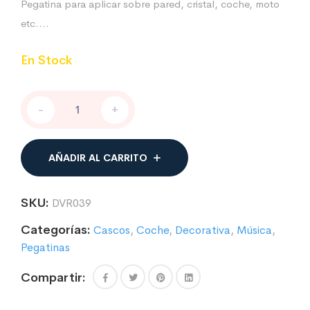
Pegatina para aplicar sobre pared, cristal, coche, moto
etc….
En Stock
I
-
+
love
Rock
cantidad
AÑADIR AL CARRITO
SKU:
DVR039
Categorías:
Cascos
,
Coche
,
Decorativa
,
Música
,
Pegatinas
Compartir: