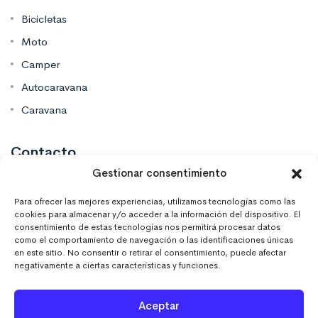
Bicicletas
Moto
Camper
Autocaravana
Caravana
Contacto
Gestionar consentimiento
Mas Vinilos Elche, Alicante
Para ofrecer las mejores experiencias, utilizamos tecnologías como las
cookies para almacenar y/o acceder a la información del dispositivo. El
consentimiento de estas tecnologías nos permitirá procesar datos
637 671 470
como el comportamiento de navegación o las identificaciones únicas
en este sitio. No consentir o retirar el consentimiento, puede afectar
negativamente a ciertas características y funciones.
info@masvinilos.es
Aceptar