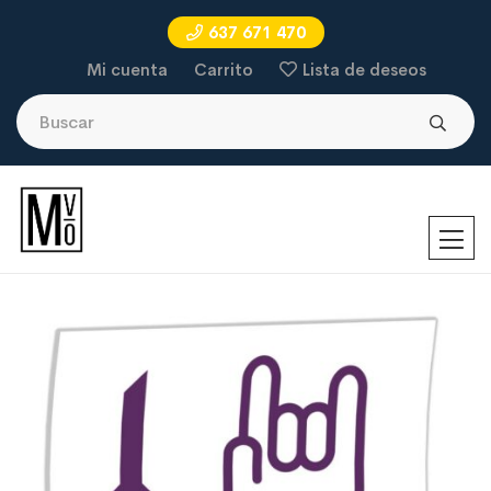
637 671 470
Mi cuenta
Carrito
Lista de deseos