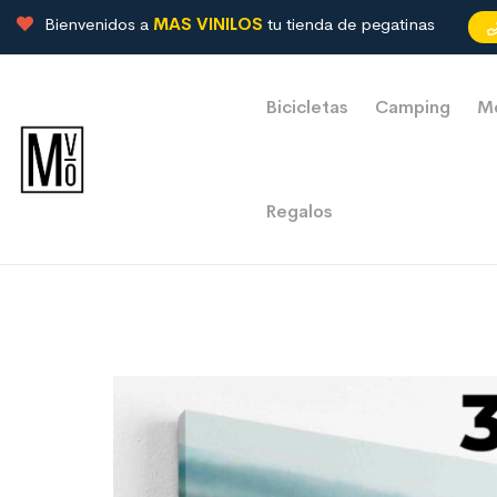
Bienvenidos a
MAS VINILOS
tu tienda de pegatinas
Bicicletas
Camping
M
Regalos