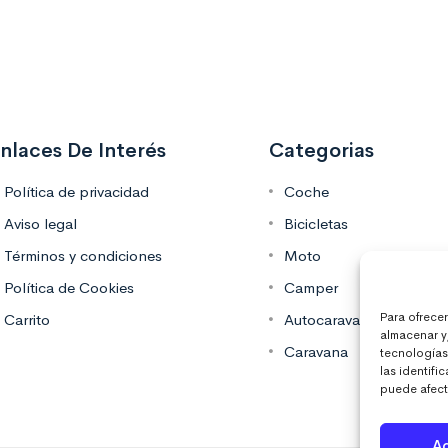
nlaces De Interés
Categorias
Política de privacidad
Coche
Aviso legal
Bicicletas
Términos y condiciones
Moto
Política de Cookies
Camper
Para ofrece
Carrito
Autocaravana
almacenar y
Caravana
tecnologías
las identifi
puede afecta
A