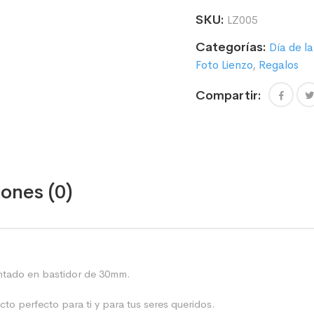
PERSONALIZADO
SKU:
LZ005
40
x
Categorías:
Día de l
30
CM
Foto Lienzo
,
Regalos
FORMATO
4:3
Compartir:
cantidad
ones (0)
ontado en bastidor de 30mm.
to perfecto para ti y para tus seres queridos.