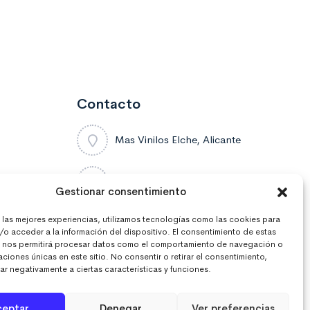
Contacto
Mas Vinilos Elche, Alicante
637 671 470
Gestionar consentimiento
r las mejores experiencias, utilizamos tecnologías como las cookies para
info@masvinilos.es
/o acceder a la información del dispositivo. El consentimiento de estas
 nos permitirá procesar datos como el comportamiento de navegación o
caciones únicas en este sitio. No consentir o retirar el consentimiento,
r negativamente a ciertas características y funciones.
ceptar
Denegar
Ver preferencias