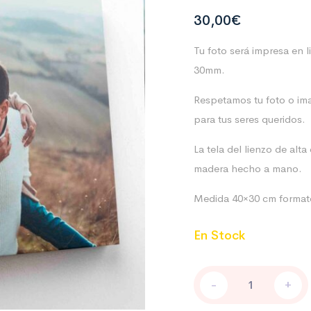
30,00
€
Tu foto será impresa en 
30mm.
Respetamos tu foto o ima
para tus seres queridos.
La tela del lienzo de alt
madera hecho a mano.
Medida 40×30 cm format
En Stock
FOTO
-
+
EN
LIENZO