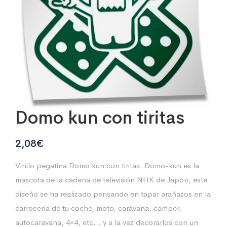
Domo kun con tiritas
2,08
€
Vinilo pegatina Domo kun con tiritas. Domo-kun es la
mascota de la cadena de televisión NHK de Japón, este
diseño se ha realizado pensando en tapar arañazos en la
carrocería de tu coche, moto, caravana, camper,
autocaravana, 4×4, etc… y a la vez decorarlos con un