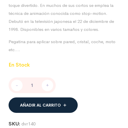
toque divertido. En muchos de sus cortos se emplea la
técnica de animación conocida como stop-motion.
Debutó en la televisión japonesa el 22 de diciembre de
1998. Disponibles en varios tamaños y colores.
Pegatina para aplicar sobre pared, cristal, coche, moto
etc….
En Stock
Domo
-
+
kun
con
tiritas
cantidad
AÑADIR AL CARRITO
SKU:
dvr140