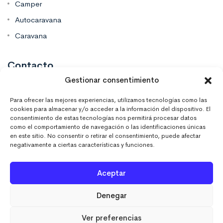
Camper
Autocaravana
Caravana
Contacto
Gestionar consentimiento
Mas Vinilos Elche, Alicante
Para ofrecer las mejores experiencias, utilizamos tecnologías como las
cookies para almacenar y/o acceder a la información del dispositivo. El
consentimiento de estas tecnologías nos permitirá procesar datos
637 671 470
como el comportamiento de navegación o las identificaciones únicas
en este sitio. No consentir o retirar el consentimiento, puede afectar
negativamente a ciertas características y funciones.
info@masvinilos.es
Aceptar
Denegar
Ver preferencias
MASVINILOSONLINE © 2023. Todos los derechos