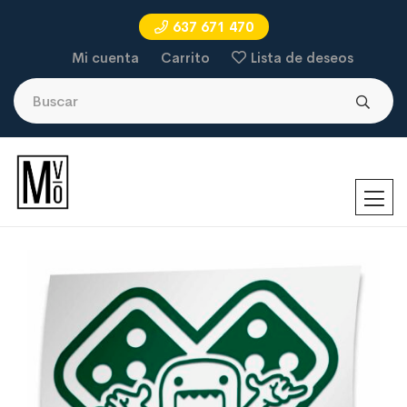
637 671 470
Mi cuenta
Carrito
Lista de deseos