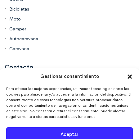
Bicicletas
Moto
Camper
Autocaravana
Caravana
Contacto
Gestionar consentimiento
Mas Vinilos Elche, Alicante
Para ofrecer las mejores experiencias, utilizamos tecnologías como las
cookies para almacenar y/o acceder a la información del dispositivo. El
consentimiento de estas tecnologías nos permitirá procesar datos
637 671 470
como el comportamiento de navegación o las identificaciones únicas
en este sitio. No consentir o retirar el consentimiento, puede afectar
negativamente a ciertas características y funciones.
info@masvinilos.es
Aceptar