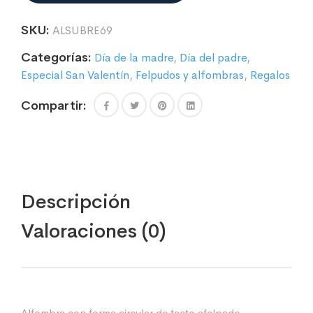
PERSONALIZADA
cantidad
SKU:
ALSUBRE69
Categorías:
Día de la madre
,
Día del padre
,
Especial San Valentín
,
Felpudos y alfombras
,
Regalos
Compartir:
Descripción
Valoraciones (0)
Alfombra con forma circular de tacto afelpado