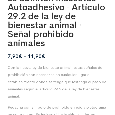
Autoadhesivo · Artículo
29.2 de la ley de
bienestar animal ·
Señal prohibido
animales
Rango
7,90
€
-
11,90
€
de
Con la nueva ley de bienestar animal, estas señales de
precios:
prohibición son necesarias en cualquier lugar o
desde
establecimiento donde se tenga que restringir el paso de
7,90€
animales según el artículo 29.2 de la ley de bienestar
hasta
animal.
11,90€
Pegatina con símbolo de prohibido en rojo y pictograma
en color negro. Se incluye el texto «No se admiten