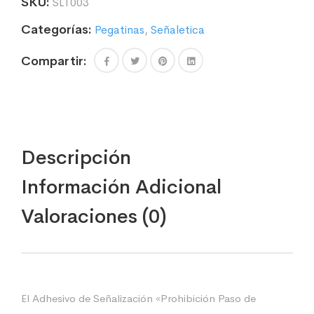
SKU:
SLT003
Pegatina
No
Categorías:
Pegatinas
,
Señaletica
se
admiten
Compartir:
mascotas
·
Autoadhesivo
·
Artículo
29.2
Descripción
de
la
Información Adicional
ley
de
Valoraciones (0)
bienestar
animal
·
Señal
prohibido
animales
El Adhesivo de Señalización «Prohibición Paso de
cantidad