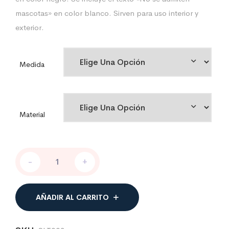
mascotas» en color blanco. Sirven para uso interior y
exterior.
Medida
Material
Adhesivo
-
+
de
señalización
prohibición
paso
AÑADIR AL CARRITO
de
animales
·