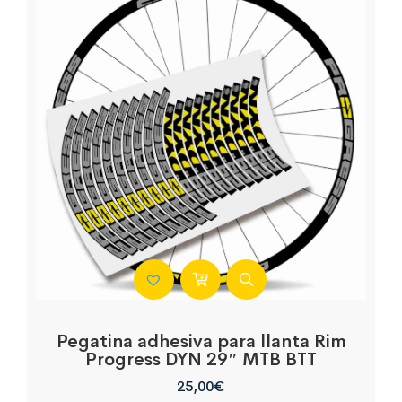
Pegatina adhesiva para llanta Rim
Progress DYN 29″ MTB BTT
25,00
€