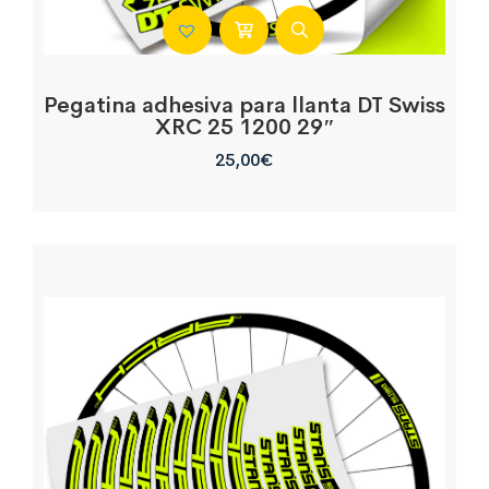
Pegatina adhesiva para llanta DT Swiss
XRC 25 1200 29″
25,00
€