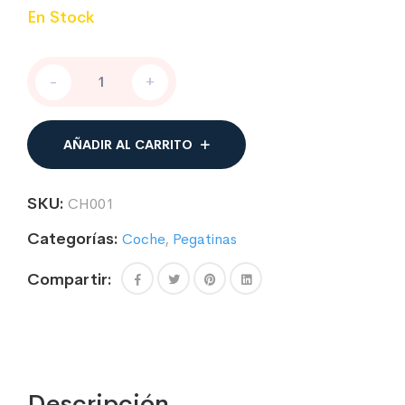
En Stock
4
-
+
X
PEGATINA
MATRICULA
EUROPEA
AÑADIR AL CARRITO
ESPAÑA
UE
PLACA
SKU:
CH001
VINILO
ADHESIVO
Categorías:
Coche
,
Pegatinas
STICKER
cantidad
Compartir:
Descripción