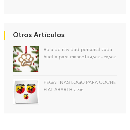
Otros Artículos
Bola de navidad personalizada
Rango
huella para mascota
4,95
€
-
20,90
€
de
precios:
desde
4,95€
PEGATINAS LOGO PARA COCHE
hasta
20,90€
FIAT ABARTH
7,90
€