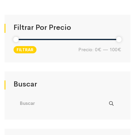
Filtrar Por Precio
Precio:
0€
—
100€
FILTRAR
Precio
Precio
mínimo
máximo
Buscar